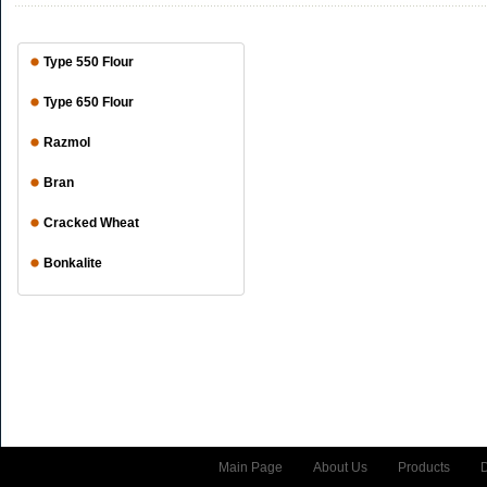
Type 550 Flour
Type 650 Flour
Razmol
Bran
Cracked Wheat
Bonkalite
Main Page
About Us
Products