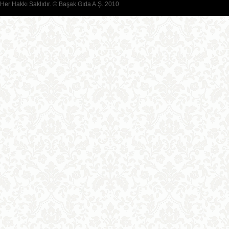
Her Hakkı Saklıdır. © Başak Gıda A.Ş. 2010